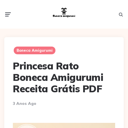
Menu
Searc
Boneca Amigurumi
Princesa Rato
Boneca Amigurumi
Receita Grátis PDF
3 Anos Ago